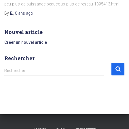
peu-plus-de-puissance-beaucoup-plus-de-reseau-1395413.html
By
E.
,
8 ans
ago
Nouvel article
Créer un nouvel article
Rechercher
R
Rechercher…
e
c
h
e
r
c
h
e
r