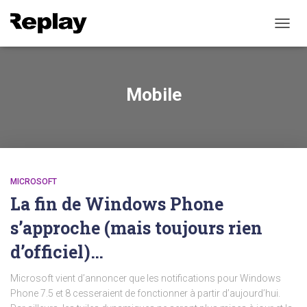
TOGG
NAVIG
Mobile
MICROSOFT
La fin de Windows Phone
s’approche (mais toujours rien
d’officiel)…
Microsoft vient d’annoncer que les notifications pour Windows
Phone 7.5 et 8 cesseraient de fonctionner à partir d’aujourd’hui.