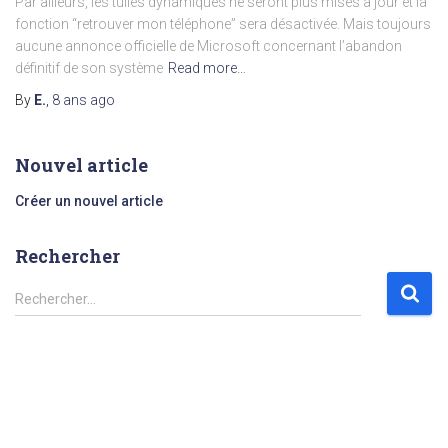
Par ailleurs, les tuiles dynamiques ne seront plus mises à jour et la
fonction “retrouver mon téléphone” sera désactivée. Mais toujours
aucune annonce officielle de Microsoft concernant l’abandon
définitif de son système
Read more…
By
E.
,
8 ans
ago
Nouvel article
Créer un nouvel article
Rechercher
R
Rechercher…
e
c
h
e
r
c
h