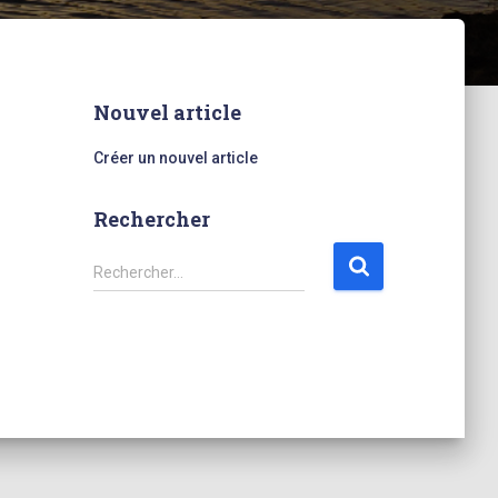
Nouvel article
Créer un nouvel article
Rechercher
R
Rechercher…
e
c
h
e
r
c
h
e
r