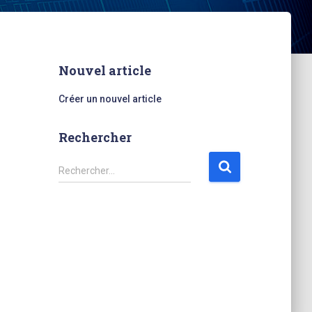
Nouvel article
Créer un nouvel article
Rechercher
R
Rechercher…
e
c
h
e
r
c
h
e
r