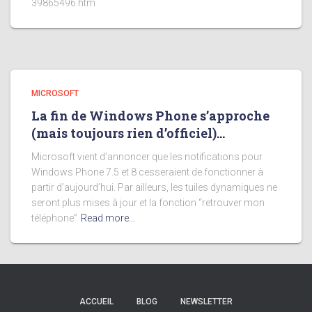
39865496.htm
MICROSOFT
La fin de Windows Phone s’approche
(mais toujours rien d’officiel)…
Microsoft vient d’annoncer que les notifications pour
Windows Phone 7.5 et 8 cesseraient de fonctionner à
partir d’aujourd’hui. Par ailleurs, les tuiles dynamiques ne
seront plus mises à jour et la fonction “retrouver mon
téléphone”
Read more…
ACCUEIL
BLOG
NEWSLETTER