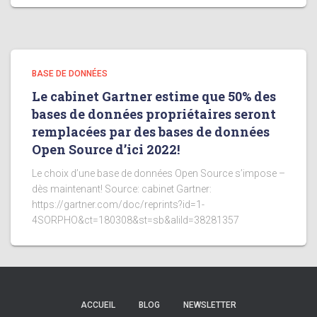
BASE DE DONNÉES
Le cabinet Gartner estime que 50% des
bases de données propriétaires seront
remplacées par des bases de données
Open Source d’ici 2022!
Le choix d’une base de données Open Source s’impose –
dès maintenant! Source: cabinet Gartner:
https://gartner.com/doc/reprints?id=1-
4SORPHO&ct=180308&st=sb&aliId=38281357
ACCUEIL
BLOG
NEWSLETTER