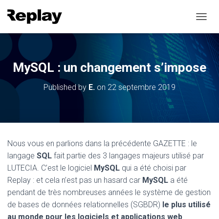
T
O
G
G
L
MySQL : un changement s’impose
E
N
Published by
E.
on
22 septembre 2019
A
V
I
G
A
T
Nous vous en parlions dans la précédente GAZETTE : le
I
O
langage
SQL
fait partie des 3 langages majeurs utilisé par
N
LUTECIA. C’est le logiciel
MySQL
qui a été choisi par
Replay : et cela n’est pas un hasard car
MySQL
a été
pendant de très nombreuses années le système de gestion
de bases de données relationnelles (SGBDR)
le plus utilisé
au monde pour les logiciels et applications web
.