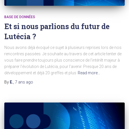
BASE DE DONNÉES
Et si nous parlions du futur de
Lutécia ?
Nous avons déjà évoqué ce sujet à plusieurs reprises lors de nos
rencontres passées. Je souhaite au travers de cet article tenter de
vous faire prendre toujours plus conscience de l’intérêt majeur à
préparer l’évolution de Lutécia, pour l’avenir. Presque 20 ans de
développement et déjà 20 greffes et plus
Read more…
By
E.
,
7 ans
ago