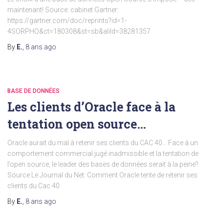
maintenant! Source: cabinet Gartner:
https://gartner.com/doc/reprints?id=1-
4SORPHO&ct=180308&st=sb&aliId=38281357
By
E.
,
8 ans
ago
BASE DE DONNÉES
Les clients d’Oracle face à la
tentation open source…
Oracle aurait du mal à retenir ses clients du CAC 40… Face à un
comportement commercial jugé inadmissible et la tentation de
l’open source, le leader des bases de données serait à la peine?
Source Le Journal du Net: Comment Oracle tente de retenir ses
clients du Cac 40
By
E.
,
8 ans
ago