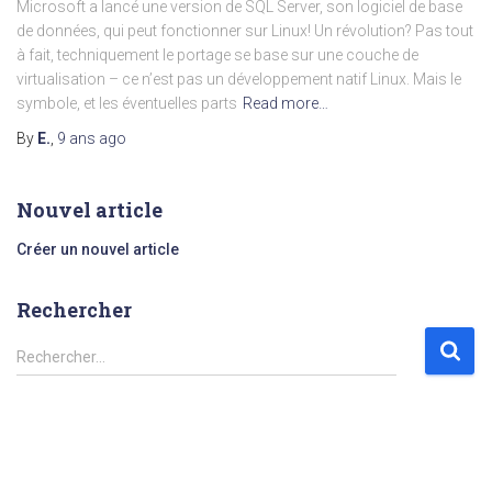
Microsoft a lancé une version de SQL Server, son logiciel de base
de données, qui peut fonctionner sur Linux! Un révolution? Pas tout
à fait, techniquement le portage se base sur une couche de
virtualisation – ce n’est pas un développement natif Linux. Mais le
symbole, et les éventuelles parts
Read more…
By
E.
,
9 ans
ago
Nouvel article
Créer un nouvel article
Rechercher
R
Rechercher…
e
c
h
e
r