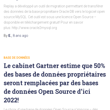
Replay a développé un outil de migration permettant de transférer
des données de la base propriétaire Oracle DB vers le logiciel open
source MySQL. Cet outil est sous une licence Open Source –
disponible en téléchargement gratuit! Pour en savoir
plus: http://www.oracle2mysql.org
By
E.
,
8 ans
ago
BASE DE DONNÉES
Le cabinet Gartner estime que 50%
des bases de données propriétaires
seront remplacées par des bases
de données Open Source d’ici
2022!
Le choix d’une base de données Open Source s’impose – dès