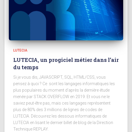
LUTECIA
LUTECIA, un progiciel métier dans l’air
du temps
Si je vous dis, JAVASCRIPT, SQL, HTML/CSS, vous
pensez à quoi ? Ce sont les langages informatiques les
plus populaires du moment d'après la dernière étude
menée par STACK OVERFLOW en 2019. Et vous ne le
saviez peut-être pas, mais ces langages représentent
plus de 80% des 3 millions de lignes de codes de
LUTECIA. Découvrez les dessous informatiques de
LUTECIA en lisant le dernier billet de blog de la Direction
Technique REPLAY.