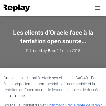
T
O
G
G
L
Les clients d’Oracle face à la
E
N
tentation open source…
A
V
Published by
E.
on
14 mars 2018
I
G
A
T
I
O
Oracle aurait du mal à retenir ses clients du CAC 40… Face
N
à un comportement commercial jugé inadmissible et la
tentation de l’open source, le leader des bases de données
serait à la peine?
Source Le Journal du Net:
Comment Oracle tente de retenir