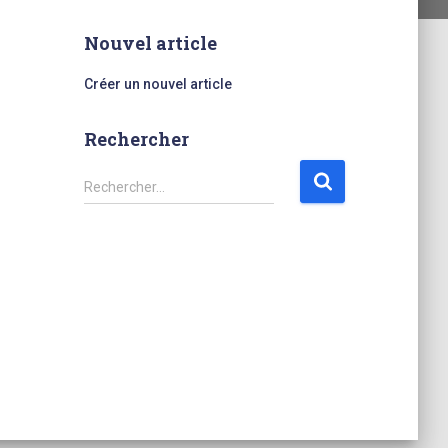
Nouvel article
Créer un nouvel article
Rechercher
R
Rechercher…
e
c
h
e
r
c
h
e
r
: